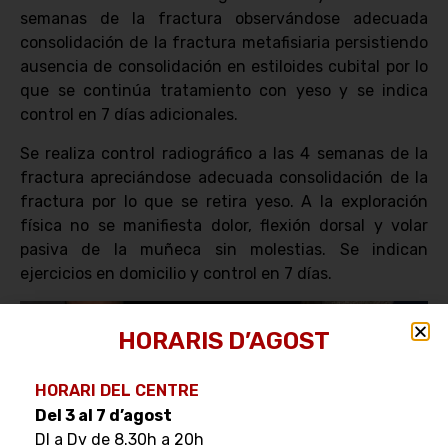
semanas de la fractura observándose adecuada
consolidación de la fractura metafisiaria persistiendo
ausencia de consolidación en estiloides cubital por lo
que se continúa tratamiento con yeso y se indica
control en 7 días adicionales.
Se realiza control radiográfico a las 4 semanas de la
fractura apreciándose adecuada consolidación de la
fractura por lo que se retira yeso. A la exploración
física no se manifiesta dolor, flexión dorsal y volar
pasiva de la muñeca sin molestias. Se indican
ejercicios en domicilio y control en 7 días.
HORARIS D’AGOST
HORARI DEL CENTRE
Del 3 al 7 d’agost
Dl a Dv de 8.30h a 20h