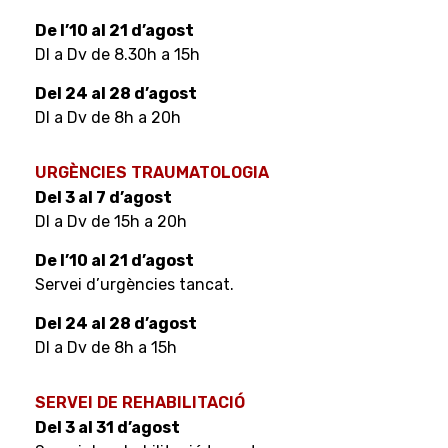
De l’10 al 21 d’agost
Dl a Dv de 8.30h a 15h
Del 24 al 28 d’agost
Dl a Dv de 8h a 20h
URGÈNCIES TRAUMATOLOGIA
Se aprecia edema en región dorsal de la muñeca
Del 3 al 7 d’agost
derecha asociado a leve eritema en dicha zona
Dl a Dv de 15h a 20h
El paciente acude a control refiriendo intenso dolor a
De l’10 al 21 d’agost
nivel de la región dorsal de la muñeca derecha,
Servei d’urgències tancat.
asociado a edema y respuesta dolorosa muy intensa a
nivel de toda la muñeca. Se aprecia edema en región
Del 24 al 28 d’agost
dorsal de la muñeca derecha asociado a leve eritema
Dl a Dv de 8h a 15h
en dicha zona.
Se comenta con la paciente y sus padres, la aparición
SERVEI DE REHABILITACIÓ
de un Síndrome de Dolor Regional Complejo ( SDRC )
Del 3 al 31 d’agost
tipo I, Se inicia Rehabilitación antiálgica,